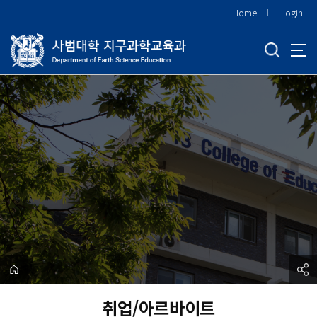
바
Home
Login
로
가
기
메
뉴
취업/아르바이트