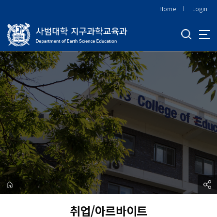
바
Home
Login
로
가
기
메
뉴
취업/아르바이트