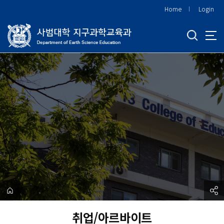
바
Home
Login
로
가
기
메
뉴
취업/아르바이트