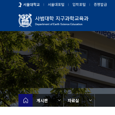
바
서울대학교
서울대포털
입학포털
증명발급
로
가
기
메
뉴
게시판
자료실