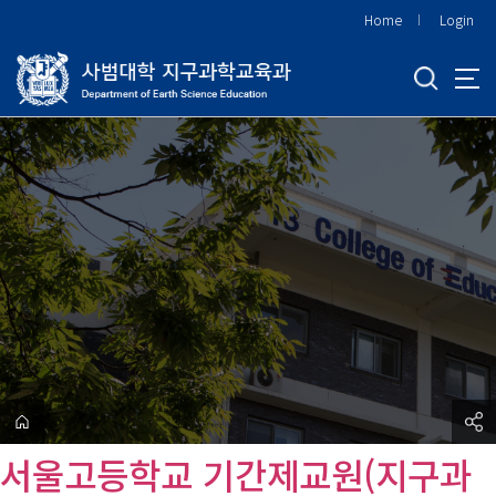
바
Home
Login
로
가
기
메
뉴
서울고등학교 기간제교원(지구과