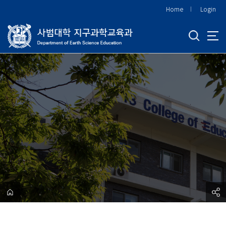
바
Home
Login
로
가
기
메
뉴