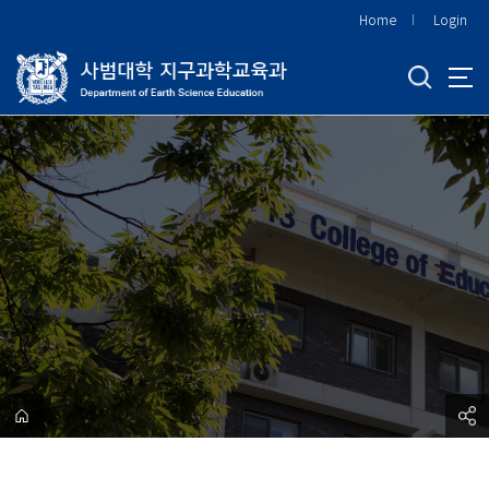
바
Home
Login
로
가
기
메
뉴