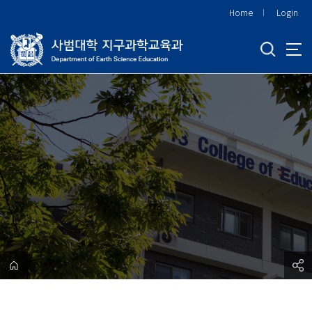
바
Home
Login
로
가
기
메
뉴