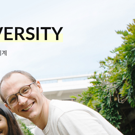
VERSITY
VERSITY
VERSITY
VERSITY
VERSITY
VERSITY
계2
계2
계2
체계
체계
체계