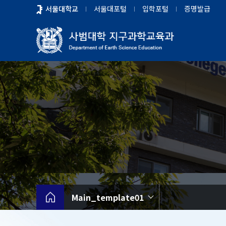
바
서울대학교
서울대포털
입학포털
증명발급
로
가
기
메
뉴
Main_template01