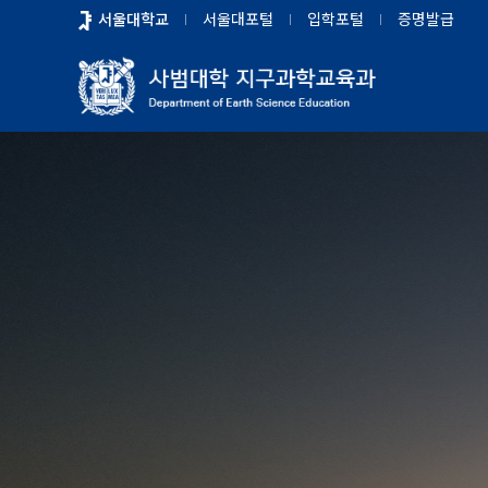
바
서울대학교
서울대포털
입학포털
증명발급
로
가
기
메
뉴