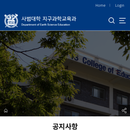
바
Home
Login
로
가
기
메
뉴
공지사항