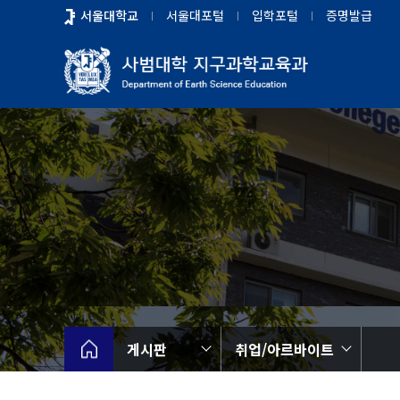
바
서울대학교
서울대포털
입학포털
증명발급
로
가
기
메
뉴
게시판
취업/아르바이트