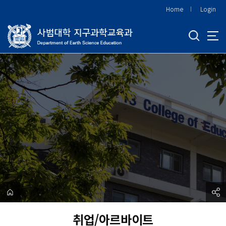
바
Home
Login
로
가
기
메
뉴
취업/아르바이트