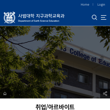
바
Home
Login
로
가
기
메
뉴
취업/아르바이트