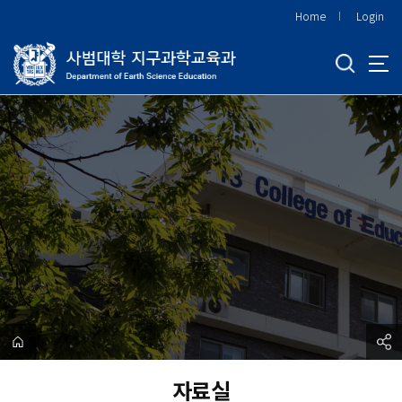
바
Home
Login
로
가
기
메
뉴
자료실