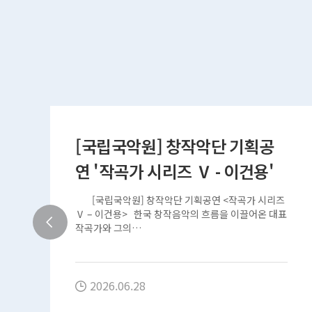
[국립국악원] 창작악단 기획공
연 '작곡가 시리즈 Ⅴ - 이건용'
[국립국악원] 창작악단 기획공연 <작곡가 시리즈
교
Ⅴ – 이건용> 한국 창작음악의 흐름을 이끌어온 대표
작곡가와 그의…
o
업
2026.06.28