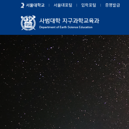
바
서울대학교
서울대포털
입학포털
증명발급
로
가
기
메
뉴