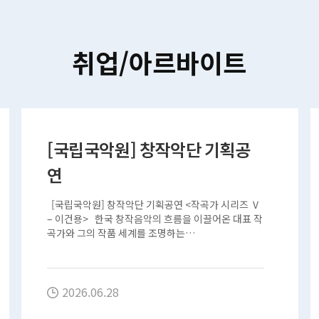
취업/아르바이트
[국립국악원] 창작악단 기획공
연
[국립국악원] 창작악단 기획공연 <작곡가 시리즈 Ⅴ
– 이건용> 한국 창작음악의 흐름을 이끌어온 대표 작
곡가와 그의 작품 세계를 조명하는…
2026.06.28