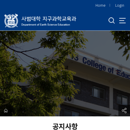
바
Home
Login
로
가
기
메
뉴
공지사항