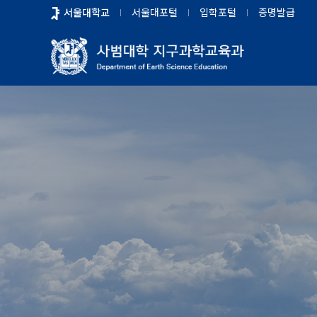
바
서울대학교
서울대포털
입학포털
증명발급
로
가
기
메
뉴