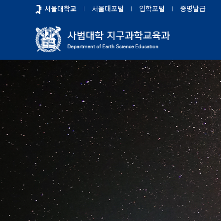
바
서울대학교
서울대포털
입학포털
증명발급
로
가
기
메
뉴