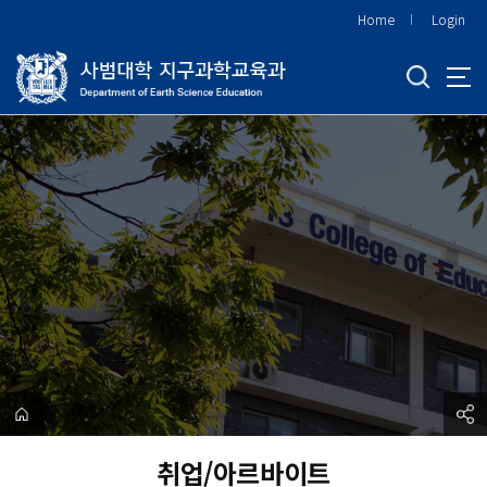
바
Home
Login
로
가
기
메
뉴
취업/아르바이트