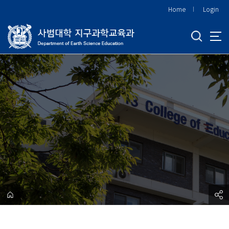
바
Home
Login
로
가
기
메
뉴