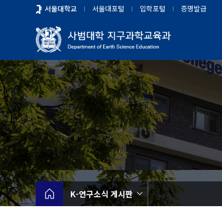
바
서울대학교
서울대포털
입학포털
증명발급
로
가
기
메
뉴
K-연구소식 게시판